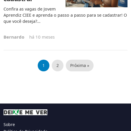
Confira as vagas de Jovem
Aprendiz CIEE e aprenda o passo a passo para se cadastrar! O
que você deseja?…
Bernardo
há 10 meses
Paginação
1
2
Próxima »
de
posts
Sobre