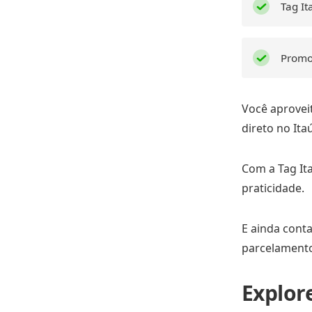
Tag It
Promo
Você aprovei
direto no Ita
Com a Tag It
praticidade.
E ainda cont
parcelamento 
Explore