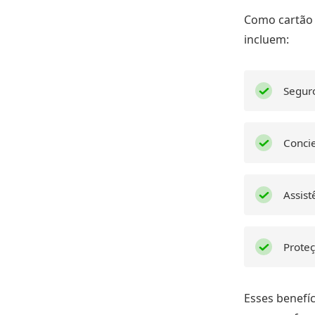
Como cartão d
incluem:
Segur
Concie
Assist
Proteç
Esses benefíc