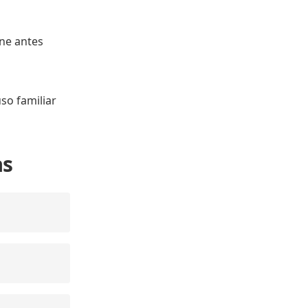
ine antes
so familiar
as