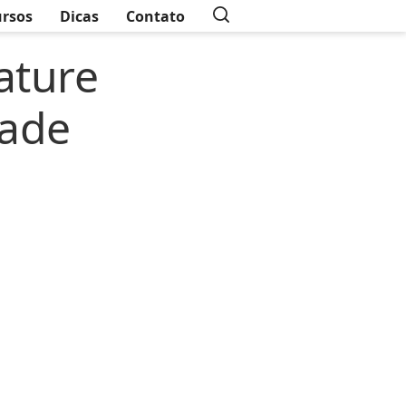
rsos
Dicas
Contato
ature
dade