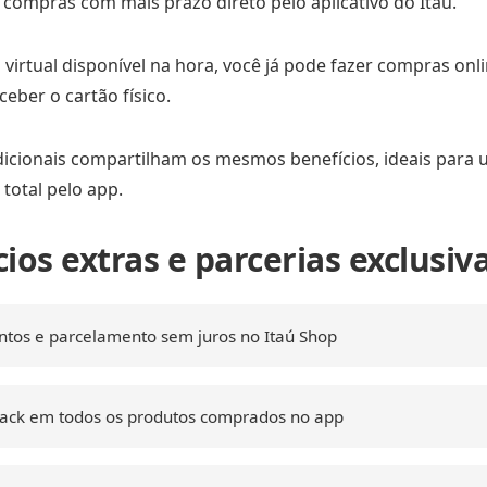
r compras com mais prazo direto pelo aplicativo do Itaú.
virtual disponível na hora, você já pode fazer compras onl
eber o cartão físico.
icionais compartilham os mesmos benefícios, ideais para u
total pelo app.
ios extras e parcerias exclusiv
tos e parcelamento sem juros no Itaú Shop
ack em todos os produtos comprados no app