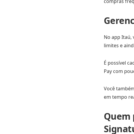
compras frequ
Gerenc
No app Itaú, 
limites e ain
É possível ca
Pay com pouc
Você também 
em tempo rea
Quem p
Signat