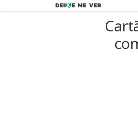
Cart
com