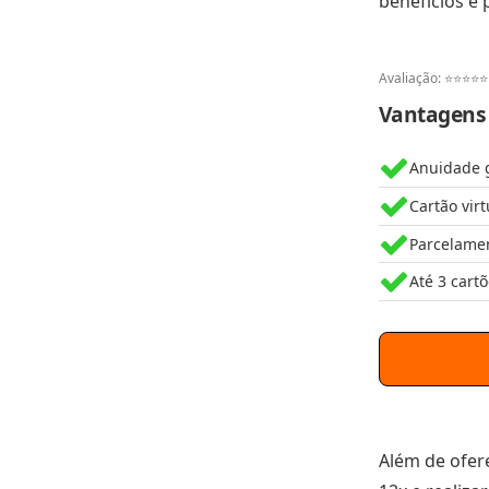
benefícios e p
Avaliação: ⭐⭐⭐⭐⭐
Vantagens d
Anuidade g
Cartão virt
Parcelamen
Até 3 cartõ
Além de ofere