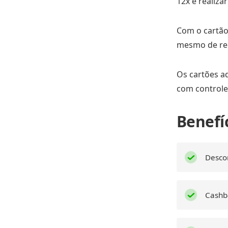
12x e realiza
Com o cartão 
mesmo de rec
Os cartões ad
com controle 
Benefíc
Descon
Cashb